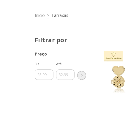
Início
>
Tarraxas
Filtrar por
Preço
De
Até