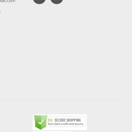
ias.com
6