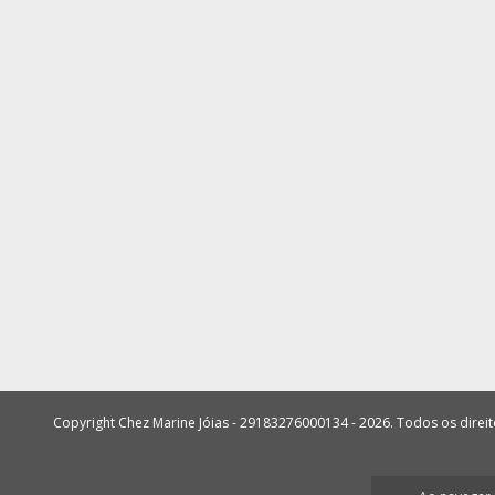
Copyright Chez Marine Jóias - 29183276000134 - 2026. Todos os direi