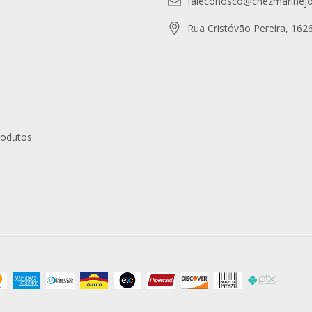
faleconosco@chezmarinejo
Rua Cristóvão Pereira, 162
rodutos